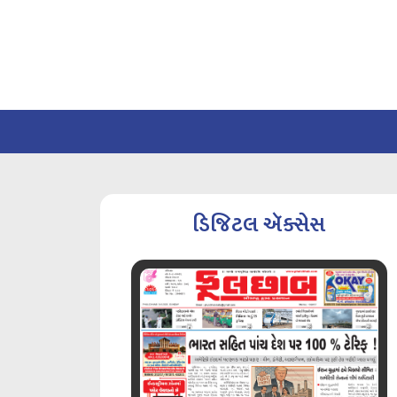
ડિજિટલ ઍક્સેસ