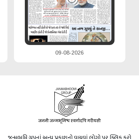
09-08-2026
જન્મભૂમિ ગ્રૂપનાં અન્ય પ્રકાશનો વાચવાં લોગો પર ક્લિક કરો